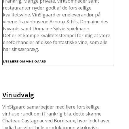
Frankrig. Mange private, virksomheder samt
restauranter nyder godt af de forskellige
kvalitetsvine. VinSigaard er eneleverandør på
vinene fra vinhusene Arnoux & Fils, Domaine des
Favards samt Domaine Sylvie Spielmann.
Det er et kæmpe kvalitetsstempel for mig at være
eneforhandler af disse fantastiske vine, som alle
har sit særpræg.
LÆS MERE OM VINSIGAARD
Vin udvalg
VinSigaard samarbejder med flere forskellige
vinhuse rundt om i Frankrig bl.a. dette skønne
Chateau Castagnac ved Bordeaux, hvor indehaver
Lydia har gjort hele produktionen økologisk.