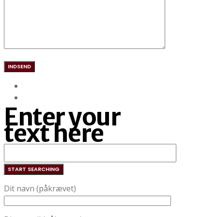
Enter your
text here
Dit navn (påkrævet)