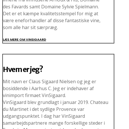
des Favards samt Domaine Sylvie Spielmann.
Det er et kæmpe kvalitetsstempel for mig at
være eneforhandler af disse fantastiske vine,
som alle har sit særpræg.
LÆS MERE OM VINSIGAARD
Hvem er jeg?
Mit navn er Claus Sigaard Nielsen og jeg er
bosiddende i Aarhus C. Jeg er indehaver af
vinimport firmaet VinSigaard.
VinSigaard blev grundlagt i januar 2019. Chateau
du Martinet i det sydlige Provence var
udgangspunktet. I dag har VinSigaard
samarbejdspartnere mange forskellige steder i